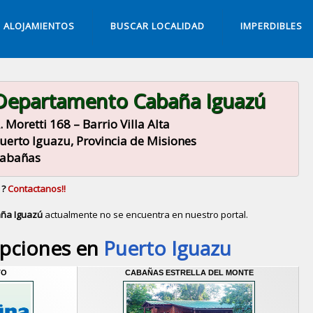
ALOJAMIENTOS
BUSCAR LOCALIDAD
IMPERDIBLES
Departamento Cabaña Iguazú
. Moretti 168 – Barrio Villa Alta
uerto Iguazu, Provincia de Misiones
abañas
 ?
Contactanos!!
ña Iguazú
actualmente no se encuentra en nuestro portal.
Descubrir alternativas de
Cabañas
en la ciudad de
Pue
opciones en
Puerto Iguazu
TO
CABAÑAS ESTRELLA DEL MONTE