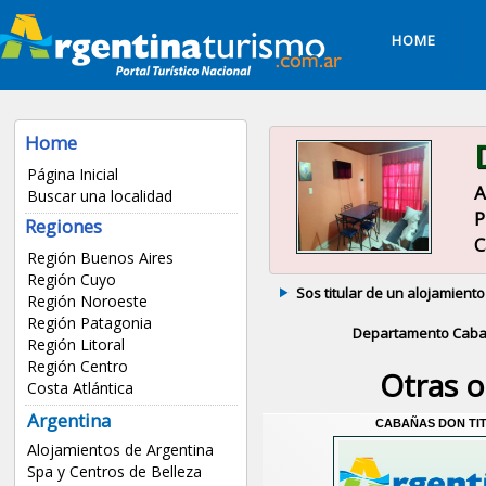
HOME
Home
Página Inicial
A
Buscar una localidad
P
Regiones
C
Región Buenos Aires
Región Cuyo
Sos titular de un alojamiento
Región Noroeste
Región Patagonia
Departamento Caba
Región Litoral
Región Centro
Otras 
Costa Atlántica
Argentina
CABAÑAS DON TI
Alojamientos de Argentina
Spa y Centros de Belleza