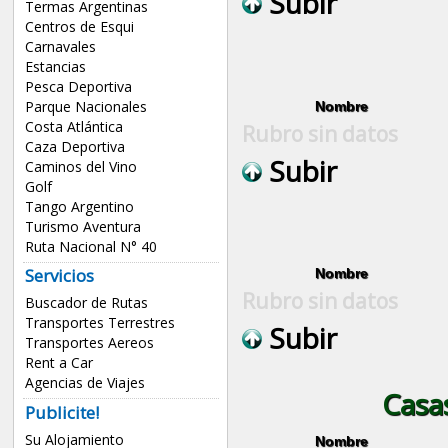
Subir
Termas Argentinas
Centros de Esqui
Carnavales
Estancias
Pesca Deportiva
Parque Nacionales
Nombre
Costa Atlántica
Rubro sin datos
Caza Deportiva
Subir
Caminos del Vino
Golf
Tango Argentino
Turismo Aventura
Ruta Nacional N° 40
Servicios
Nombre
Rubro sin datos
Buscador de Rutas
Transportes Terrestres
Subir
Transportes Aereos
Rent a Car
Agencias de Viajes
Casa
Publicite!
Su Alojamiento
Nombre