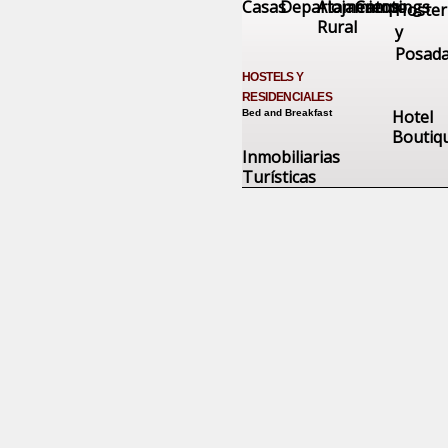
Casas
Departamentos
Alojamiento
Campings
Hoster
Rural
y
Posad
HOSTELS Y
RESIDENCIALES
Hotel
Bed and Breakfast
Boutiq
Inmobiliarias
Turísticas