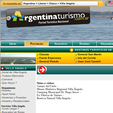
Argentina >
Litoral
>
Chaco
>
Villa Angela
Inicio
Provincias
Atractivos
Destinos
Alojamien
DESTINOS TURISTICOS DE
Charata
General San Martín
Fuerte Esperanza
Isla del Cerrito
General Pinedo
Juan José Castelli
VILLA ANGELA
Inicial de Villa Angela
Turismo Alternativo
Carnaval
Que Hacer ?
Sitios a visitar
Campo del Cielo -
Alojamientos
Museo Histórico Regional Villa Ángela -
Hoteles
Camping Municipal Dr. Hugo Arece -
Apart Hotel
Ex Fábrica de Tanino -
Hosterías y Posadas
Reserva Natural Villa Angela -
Hostels y Residenciales
Servicios Villa Angela
Como Llegar ?
Buscador de Rutas