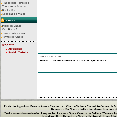
Transportes Terrestres
Transportes Aereos
Rent a Car
Agencias de Viajes
CHACO
Inicial de Chaco
Que Hacer ?
Turismo Alternativo
Termas de Chaco
Agregue su:
Alojamiento
Servicio Turístico
VILLA ANGELA:
Inicial
Turismo alternativo
Carnaval
Que hacer?
|
|
|
Provincias Argentinas:
Buenos Aires
-
Catamarca
-
Chaco
-
Chubut
-
Ciudad Autónoma de Bu
Neuquen
-
Río Negro
-
Salta
-
San Juan
-
San Luis
-
Productos turísticos nacionales:
Parques Nacionales
/
Spa y Centros de Belleza
/
Termas Ar
Deportiva
/
Caza Deportiva
/
Nieve y Centros de Esquí
/
Cam