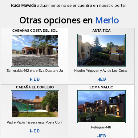
Ruca Mawida
actualmente no se encuentra en nuestro portal.
Descubrir alternativas de
Cabañas
e
Otras opciones en
Merlo
CABAÑAS COSTA DEL SOL
ANTA TICA
Esmeralda 662 entre Eva Duarte y Ja
Hipólito Yrigoyen y Av de Los Cesar
CABAÑA EL COPLERO
LOMA MALUC
Padre Pablo Tissera esq. Poeta Cont
Pellegrini 446