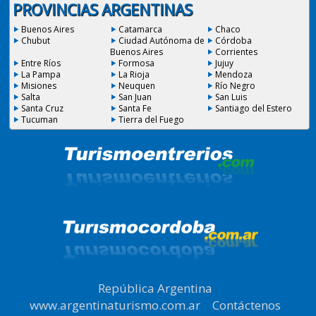
PROVINCIAS ARGENTINAS
Buenos Aires
Catamarca
Chaco
Chubut
Ciudad Autónoma de
Córdoba
Buenos Aires
Corrientes
Entre Ríos
Formosa
Jujuy
La Pampa
La Rioja
Mendoza
Misiones
Neuquen
Río Negro
Salta
San Juan
San Luis
Santa Cruz
Santa Fe
Santiago del Estero
Tucuman
Tierra del Fuego
República Argentina
|
www.argentinaturismo.com.ar
|
Contáctenos
|