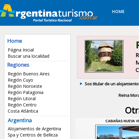
HOME
Home
Página Inicial
R
Buscar una localidad
M
Regiones
C
Región Buenos Aires
Región Cuyo
Sos titular de un alojamiento
Región Noroeste
Región Patagonia
Reina Mor
Región Litoral
Región Centro
Otr
Costa Atlántica
Argentina
CABAÑAS NUEVA V
Alojamientos de Argentina
Spa y Centros de Belleza