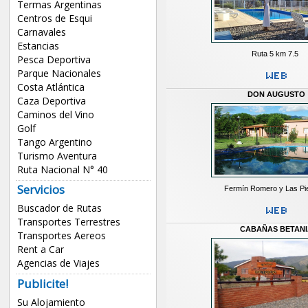
Termas Argentinas
Centros de Esqui
Carnavales
Estancias
Ruta 5 km 7.5
Pesca Deportiva
Parque Nacionales
Costa Atlántica
DON AUGUSTO
Caza Deportiva
Caminos del Vino
Golf
Tango Argentino
Turismo Aventura
Ruta Nacional N° 40
Servicios
Fermín Romero y Las Pi
Buscador de Rutas
Transportes Terrestres
CABAÑAS BETANI
Transportes Aereos
Rent a Car
Agencias de Viajes
Publicite!
Su Alojamiento