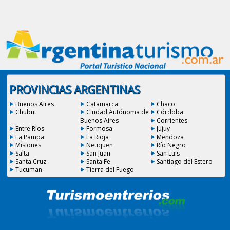
PROVINCIAS ARGENTINAS
Buenos Aires
Catamarca
Chaco
Chubut
Ciudad Autónoma de
Córdoba
Buenos Aires
Corrientes
Entre Ríos
Formosa
Jujuy
La Pampa
La Rioja
Mendoza
Misiones
Neuquen
Río Negro
Salta
San Juan
San Luis
Santa Cruz
Santa Fe
Santiago del Estero
Tucuman
Tierra del Fuego