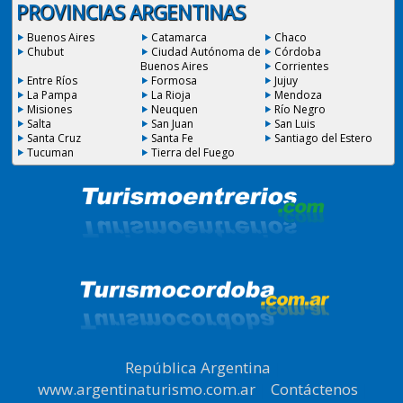
PROVINCIAS ARGENTINAS
Buenos Aires
Catamarca
Chaco
Chubut
Ciudad Autónoma de
Córdoba
Buenos Aires
Corrientes
Entre Ríos
Formosa
Jujuy
La Pampa
La Rioja
Mendoza
Misiones
Neuquen
Río Negro
Salta
San Juan
San Luis
Santa Cruz
Santa Fe
Santiago del Estero
Tucuman
Tierra del Fuego
República Argentina
|
www.argentinaturismo.com.ar
|
Contáctenos
|