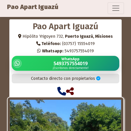
Pao Apart Iguazú
Pao Apart Iguazú
Hipólito Yrigoyen 732,
Puerto Iguazú, Misiones
Teléfono:
(03757) 15554019
Whatsapp:
5493757554019
WhatsApp
5493757554019
¡Escribinos directamente!
Contacto directo con propietarios