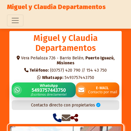
Miguel y Claudia Departamentos
Miguel y Claudia
Departamentos
Vera Peñaloza 726 - Barrio Belén,
Puerto Iguazú,
Misiones
Teléfono:
(03757) 420 790 // 154 43 750
Whatsapp:
5493757443750
WhatsApp
E-MAIL
5493757443750
Contacto por mail
¡Escribinos directamente!
Contacto directo con propietarios