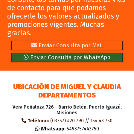
de contacto para que podamos
ofrecerle los valores actualizados y
promociones vigentes. Muchas
gracias.
Enviar Consulta por Mail
Enviar Consulta por WhatsApp
UBICACIÓN DE MIGUEL Y CLAUDIA
DEPARTAMENTOS
Vera Peñaloza 726 - Barrio Belén, Puerto Iguazú,
Misiones
Teléfono:
(03757) 420 790 // 154 43 750
Whatsapp:
5493757443750