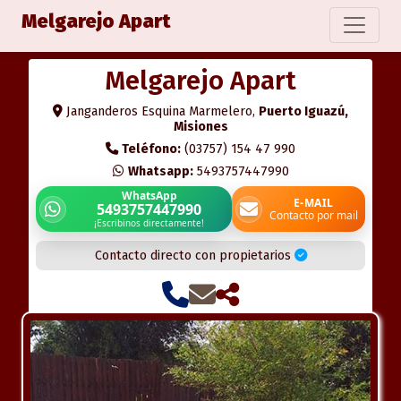
Melgarejo Apart
Melgarejo Apart
Janganderos Esquina Marmelero,
Puerto Iguazú,
Misiones
Teléfono:
(03757) 154 47 990
Whatsapp:
5493757447990
WhatsApp
E-MAIL
5493757447990
Contacto por mail
¡Escribinos directamente!
Contacto directo con propietarios