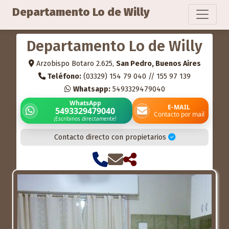
Departamento Lo de Willy
Departamento Lo de Willy
Arzobispo Botaro 2.625,
San Pedro, Buenos Aires
Teléfono:
(03329) 154 79 040 // 155 97 139
Whatsapp:
5493329479040
WhatsApp
E-MAIL
5493329479040
Contacto por mail
¡Escribinos directamente!
Contacto directo con propietarios