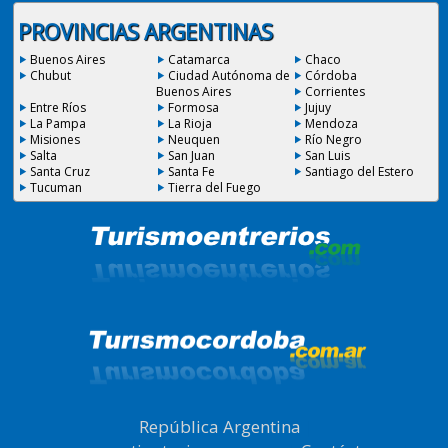
PROVINCIAS ARGENTINAS
Buenos Aires
Catamarca
Chaco
Chubut
Ciudad Autónoma de
Córdoba
Buenos Aires
Corrientes
Entre Ríos
Formosa
Jujuy
La Pampa
La Rioja
Mendoza
Misiones
Neuquen
Río Negro
Salta
San Juan
San Luis
Santa Cruz
Santa Fe
Santiago del Estero
Tucuman
Tierra del Fuego
República Argentina
|