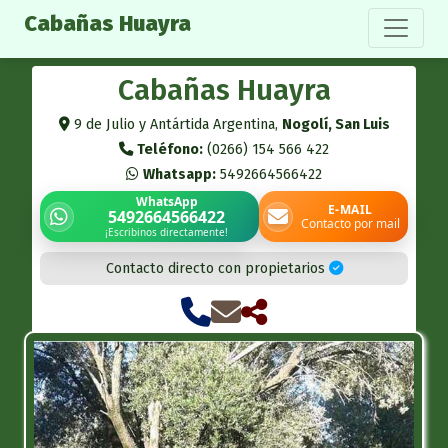
Cabañas Huayra
Cabañas Huayra
9 de Julio y Antártida Argentina,
Nogolí, San Luis
Teléfono:
(0266) 154 566 422
Whatsapp:
5492664566422
WhatsApp
E-MAIL
5492664566422
Contacto por mail
¡Escribinos directamente!
Contacto directo con propietarios