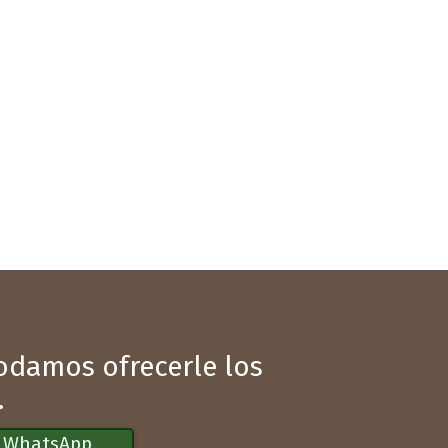
podamos ofrecerle los
.
r WhatsApp