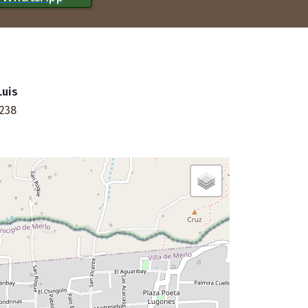
Luis
 238