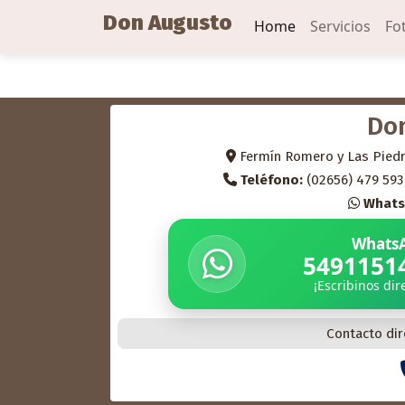
Don Augusto
Home
Servicios
Fo
Do
Fermín Romero y Las Piedra
Teléfono:
(02656) 479 593 
Whats
Whats
5491151
¡Escribinos di
Contacto dir