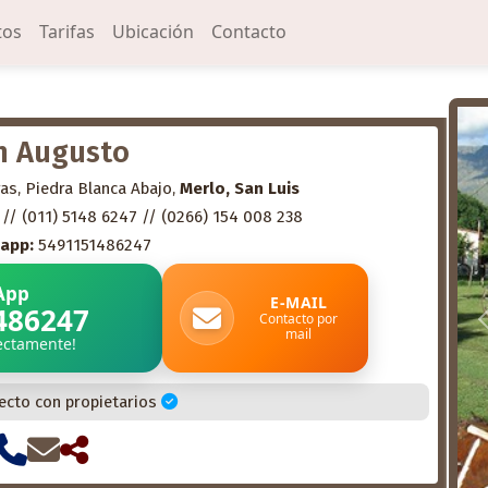
tos
Tarifas
Ubicación
Contacto
n Augusto
s, Piedra Blanca Abajo,
Merlo, San Luis
// (011) 5148 6247 // (0266) 154 008 238
app:
5491151486247
App
E-MAIL
486247
Contacto por
mail
rectamente!
ecto con propietarios