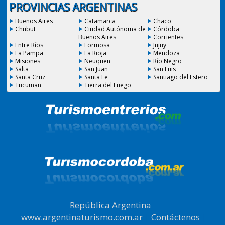
PROVINCIAS ARGENTINAS
Buenos Aires
Catamarca
Chaco
Chubut
Ciudad Autónoma de
Córdoba
Buenos Aires
Corrientes
Entre Ríos
Formosa
Jujuy
La Pampa
La Rioja
Mendoza
Misiones
Neuquen
Río Negro
Salta
San Juan
San Luis
Santa Cruz
Santa Fe
Santiago del Estero
Tucuman
Tierra del Fuego
República Argentina
|
www.argentinaturismo.com.ar
|
Contáctenos
|