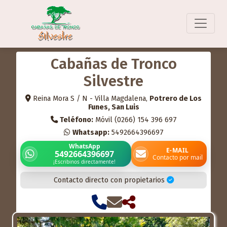
Cabañas de Tronco
Silvestre
Reina Mora S / N - Villa Magdalena,
Potrero de Los
Funes, San Luis
Teléfono:
Móvil (0266) 154 396 697
Whatsapp:
5492664396697
WhatsApp
E-MAIL
5492664396697
Contacto por mail
¡Escribinos directamente!
Contacto directo con propietarios