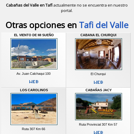
Cabañas del Valle en Tafí
actualmente no se encuentra en nuestro
portal.
Descubrir alternativas de
Cabañas
e
Otras opciones en
Tafi del Valle
EL VIENTO DE MI SUEÑO
CABANA EL CHURQUI
Av. Juan Calchaqui 100
El Churqui
LOS CAROLINOS
CABAÑAS JACY
Ruta Provincial 307 Km 57
Ruta 307 Km 66