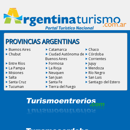
PROVINCIAS ARGENTINAS
Buenos Aires
Catamarca
Chaco
Chubut
Ciudad Autónoma de
Córdoba
Buenos Aires
Corrientes
Entre Ríos
Formosa
Jujuy
La Pampa
La Rioja
Mendoza
Misiones
Neuquen
Río Negro
Salta
San Juan
San Luis
Santa Cruz
Santa Fe
Santiago del Estero
Tucuman
Tierra del Fuego