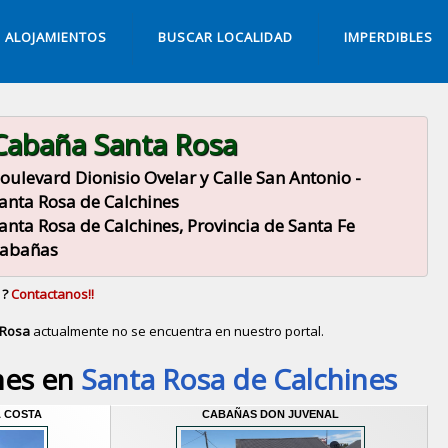
ALOJAMIENTOS
BUSCAR LOCALIDAD
IMPERDIBLES
Cabaña Santa Rosa
oulevard Dionisio Ovelar y Calle San Antonio -
anta Rosa de Calchines
anta Rosa de Calchines, Provincia de Santa Fe
abañas
 ?
Contactanos!!
 Rosa
actualmente no se encuentra en nuestro portal.
Descubrir alternativas de
Cabañas
en la ciudad de
San
nes en
Santa Rosa de Calchines
A COSTA
CABAÑAS DON JUVENAL