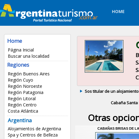
HOME
Home
Página Inicial
B
Buscar una localidad
S
Regiones
S
Región Buenos Aires
C
Región Cuyo
Región Noroeste
Sos titular de un alojamiento
Región Patagonia
Región Litoral
Cabaña Santa
Región Centro
Costa Atlántica
Otras opcio
Argentina
Alojamientos de Argentina
CABAÑAS BRISAS DE L
Spa y Centros de Belleza