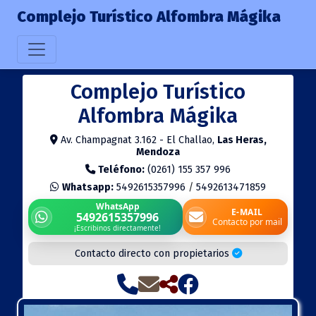
Complejo Turístico Alfombra Mágika
Complejo Turístico
Alfombra Mágika
Av. Champagnat 3.162 - El Challao,
Las Heras,
Mendoza
Teléfono:
(0261) 155 357 996
Whatsapp:
5492615357996
/
5492613471859
WhatsApp
E-MAIL
5492615357996
Contacto por mail
¡Escribinos directamente!
Contacto directo con propietarios