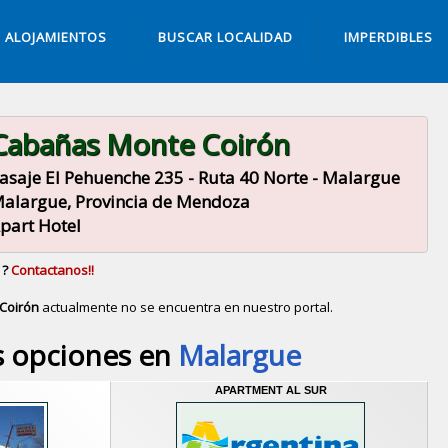
ALOJAMIENTOS
BUSCAR LOCALIDAD
IMPERDIBLES
Cabañas Monte Coirón
asaje El Pehuenche 235 - Ruta 40 Norte - Malargue
alargue, Provincia de Mendoza
part Hotel
 ?
Contactanos!!
Coirón
actualmente no se encuentra en nuestro portal.
Descubrir alternativas de
Apart Hotel
en la ciudad de
M
s opciones en
Malargue
APARTMENT AL SUR