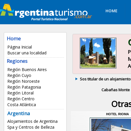
HOME
Home
Página Inicial
P
Buscar una localidad
M
Regiones
A
Región Buenos Aires
Región Cuyo
Sos titular de un alojamiento
Región Noroeste
Región Patagonia
Cabañas Monte 
Región Litoral
Región Centro
Otra
Costa Atlántica
Argentina
HOTEL RIOMA
Alojamientos de Argentina
Spa y Centros de Belleza