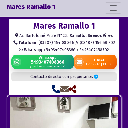
Mares Ramallo 1
Mares Ramallo 1
Av. Bartolomé Mitre N° 53,
Ramallo, Buenos Aires
Teléfono:
(03407) 154 08 366 // (03407) 154 58 702
Whatsapp:
5493407408366
/
5493407458702
WhatsApp
E-MAIL
5493407408366
Contacto por mail
¡Escribinos directamente!
Contacto directo con propietarios