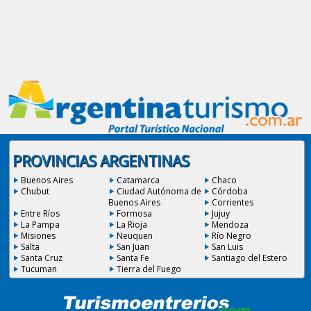
PROVINCIAS ARGENTINAS
Buenos Aires
Catamarca
Chaco
Chubut
Ciudad Autónoma de
Córdoba
Buenos Aires
Corrientes
Entre Ríos
Formosa
Jujuy
La Pampa
La Rioja
Mendoza
Misiones
Neuquen
Río Negro
Salta
San Juan
San Luis
Santa Cruz
Santa Fe
Santiago del Estero
Tucuman
Tierra del Fuego