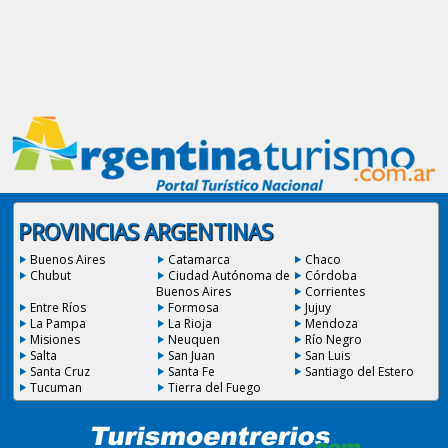
PROVINCIAS ARGENTINAS
Buenos Aires
Catamarca
Chaco
Chubut
Ciudad Autónoma de
Córdoba
Buenos Aires
Corrientes
Entre Ríos
Formosa
Jujuy
La Pampa
La Rioja
Mendoza
Misiones
Neuquen
Río Negro
Salta
San Juan
San Luis
Santa Cruz
Santa Fe
Santiago del Estero
Tucuman
Tierra del Fuego