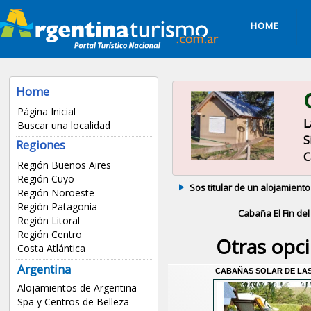
HOME
Home
Página Inicial
L
Buscar una localidad
S
Regiones
C
Región Buenos Aires
Región Cuyo
Sos titular de un alojamiento
Región Noroeste
Región Patagonia
Cabaña El Fin de
Región Litoral
Región Centro
Otras opc
Costa Atlántica
Argentina
CABAÑAS SOLAR DE LAS
Alojamientos de Argentina
Spa y Centros de Belleza