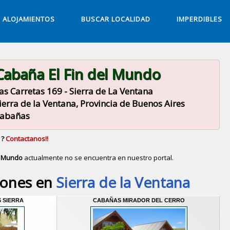
ALOJAMIENTOS
BUSCAR LOCALIDAD
IMPERDIBLES
Cabaña El Fin del Mundo
as Carretas 169 - Sierra de La Ventana
ierra de la Ventana, Provincia de Buenos Aires
abañas
 ?
Contactanos!!
l Mundo
actualmente no se encuentra en nuestro portal.
Descubrir alternativas de
Cabañas
en la ciudad de
Sie
iones en
Sierra de la Ventana
 SIERRA
CABAÑAS MIRADOR DEL CERRO